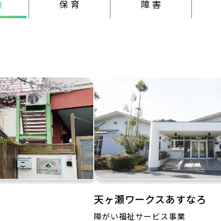
設
保 育
障 害
天ヶ瀬ワークスあすなろ
障がい福祉サービス事業