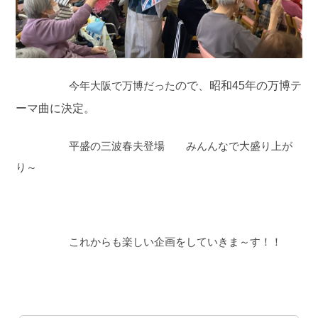
今年大阪で万博だった
ので、昭和
45
年の万博テ
ーマ曲に決定。
平盛の三波春夫登場 みんんなで大盛り上が
り～
これからも楽しい企画をしていきま～す！！