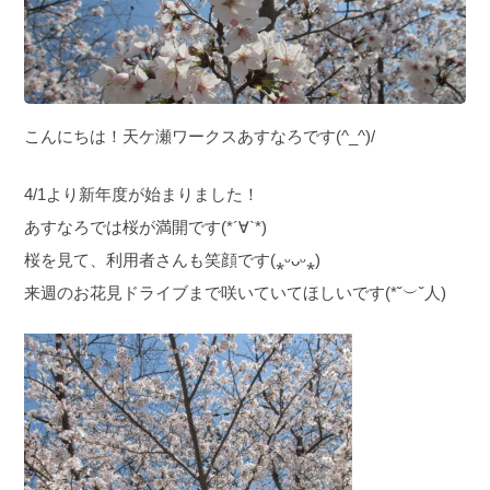
こんにちは！天ケ瀬ワークスあすなろです(^_^)/
4/1より新年度が始まりました！
あすなろでは桜が満開です(*´∀`*)
桜を見て、利用者さんも笑顔です(⁎ᵕᴗᵕ⁎)
来週のお花見ドライブまで咲いていてほしいです(*˘︶˘人)