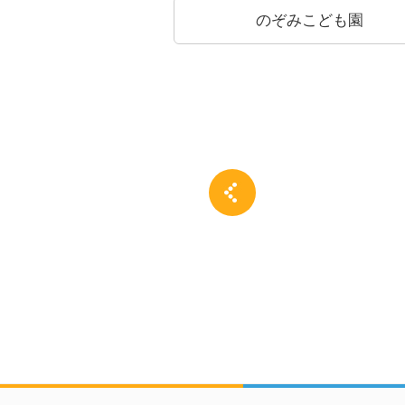
みこども園
放課後デイサービス
calme（ちゃるむ）