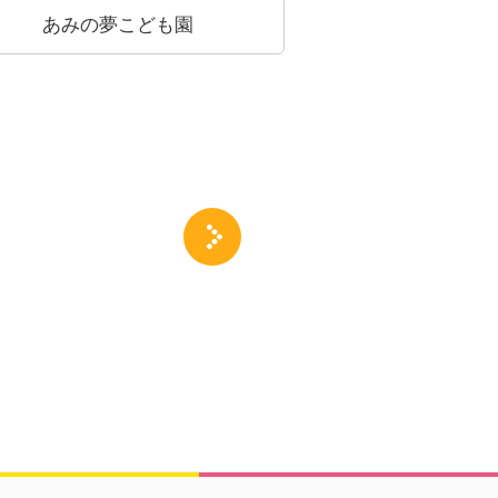
こうりゅう虹こども園
天ヶ
天ヶ瀬寮相談